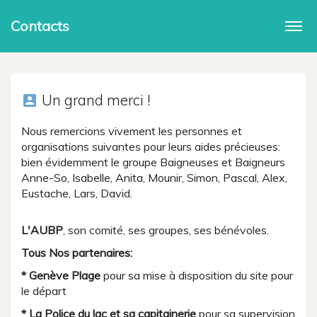
Contacts
Togg
navi
Un grand merci !
account_box
Nous remercions vivement les personnes et
organisations suivantes pour leurs aides précieuses:
bien évidemment le groupe Baigneuses et Baigneurs
Anne-So, Isabelle, Anita, Mounir, Simon, Pascal, Alex,
Eustache, Lars, David.
L'AUBP
, son comité, ses groupes, ses bénévoles.
Tous Nos partenaires:
* Genève Plage
pour sa mise à disposition du site pour
le départ
* La Police du lac et sa capitainerie
pour sa supervision