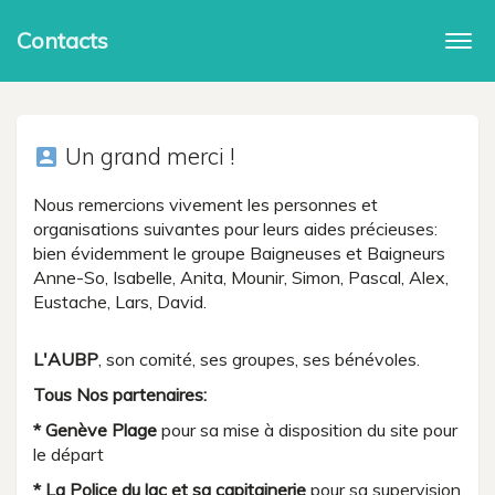
Contacts
Togg
navi
Un grand merci !
account_box
Nous remercions vivement les personnes et
organisations suivantes pour leurs aides précieuses:
bien évidemment le groupe Baigneuses et Baigneurs
Anne-So, Isabelle, Anita, Mounir, Simon, Pascal, Alex,
Eustache, Lars, David.
L'AUBP
, son comité, ses groupes, ses bénévoles.
Tous Nos partenaires:
* Genève Plage
pour sa mise à disposition du site pour
le départ
* La Police du lac et sa capitainerie
pour sa supervision