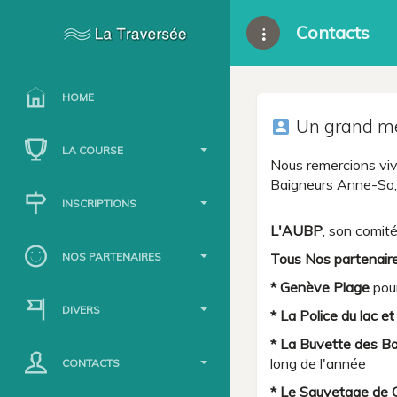
Contacts
HOME
Un grand me
account_box
LA COURSE
Nous remercions viv
Baigneurs Anne-So, I
INSCRIPTIONS
L'AUBP
, son comit
NOS PARTENAIRES
Tous Nos partenaire
* Genève Plage
pour
DIVERS
* La Police du lac et
* La Buvette des Ba
long de l'année
CONTACTS
* Le Sauvetage de