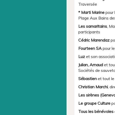
Traversée
* Marti Marine
pour 
Plage Aux Bains de
Les samaritains
, Ma
participants
Cédric Marendaz
po
Fourteen SA
pour l
Luz
et son associat
Julian, Arnaud
et tou
Sociétés de sauvetag
Sébastien
et tout l
Christian Marchi
, d
Les sirènes (Genev
Le groupe Culture
po
Tous les bénévoles