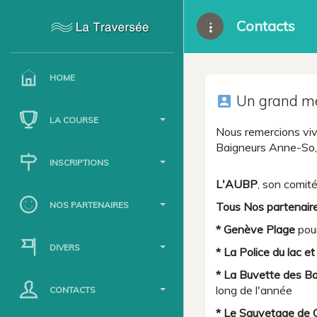
Contacts
HOME
Un grand me
account_box
LA COURSE
Nous remercions viv
Baigneurs Anne-So, I
INSCRIPTIONS
L'AUBP
, son comit
NOS PARTENAIRES
Tous Nos partenaire
* Genève Plage
pour
DIVERS
* La Police du lac et
* La Buvette des Ba
long de l'année
CONTACTS
* Le Sauvetage de