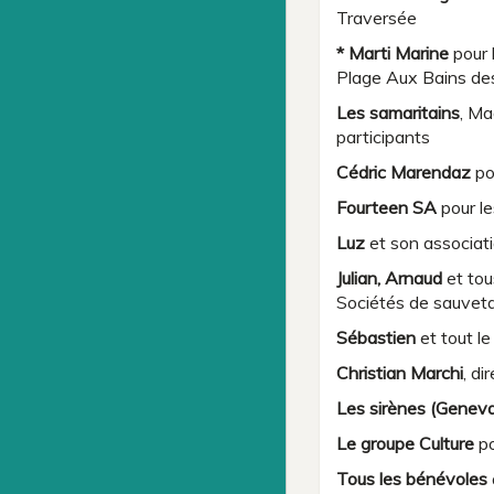
Traversée
* Marti Marine
pour 
Plage Aux Bains de
Les samaritains
, Ma
participants
Cédric Marendaz
po
Fourteen SA
pour l
Luz
et son associat
Julian, Arnaud
et tou
Sociétés de sauvetag
Sébastien
et tout l
Christian Marchi
, d
Les sirènes (Genev
Le groupe Culture
po
Tous les bénévoles