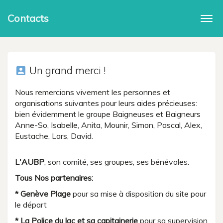
Contacts
Togg
navi
Un grand merci !
account_box
Nous remercions vivement les personnes et
organisations suivantes pour leurs aides précieuses:
bien évidemment le groupe Baigneuses et Baigneurs
Anne-So, Isabelle, Anita, Mounir, Simon, Pascal, Alex,
Eustache, Lars, David.
L'AUBP
, son comité, ses groupes, ses bénévoles.
Tous Nos partenaires:
* Genève Plage
pour sa mise à disposition du site pour
le départ
* La Police du lac et sa capitainerie
pour sa supervision