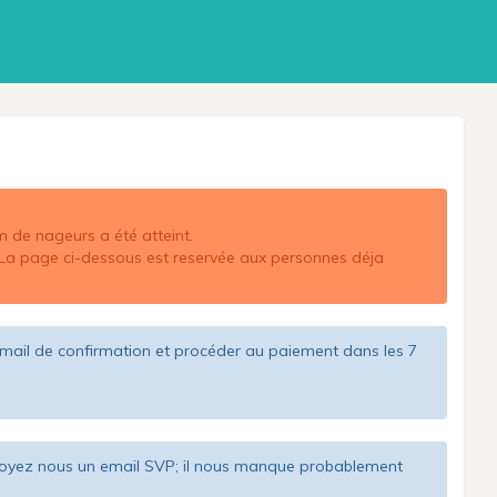
m de nageurs a été atteint.
La page ci-dessous est reservée aux personnes déja
 email de confirmation et procéder au paiement dans les 7
, envoyez nous un email SVP; il nous manque probablement