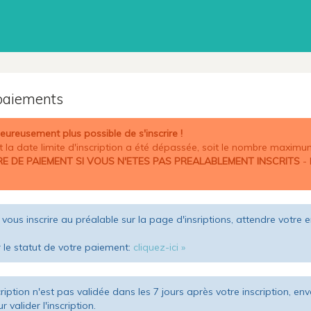
paiements
heureusement plus possible de s'inscrire !
it la date limite d'inscription a été dépassée, soit le nombre maximu
RE DE PAIEMENT SI VOUS N'ETES PAS PREALABLEMENT INSCRITS
- 
vous inscrire au préalable sur la page d'insriptions, attendre votre
r le statut de votre paiement:
cliquez-ici »
scription n'est pas validée dans les 7 jours après votre inscription
 valider l'inscription.