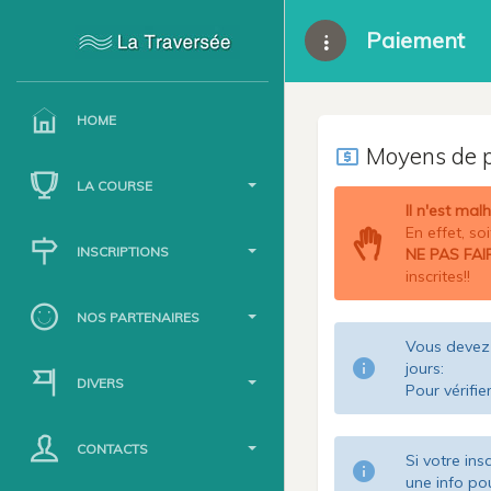
Paiement
HOME
Moyens de 
local_atm
LA COURSE
Il n'est mal
En effet, so
INSCRIPTIONS
NE PAS FAI
inscrites!!
NOS PARTENAIRES
Vous devez 
info
jours:
DIVERS
Pour vérifie
CONTACTS
Si votre in
info
une info pour