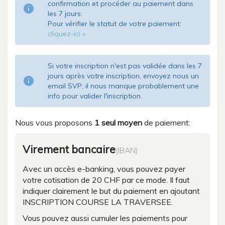
confirmation et procéder au paiement dans
info
les 7 jours:
Pour vérifier le statut de votre paiement:
cliquez-ici »
Si votre inscription n'est pas validée dans les 7
jours après votre inscription, envoyez nous un
info
email SVP; il nous manque probablement une
info pour valider l'inscription.
Nous vous proposons
1 seul moyen
de paiement:
Virement bancaire
(IBAN)
Avec un accès e-banking, vous pouvez payer
votre cotisation de 20 CHF par ce mode. Il faut
indiquer clairement le but du paiement en ajoutant
INSCRIPTION COURSE LA TRAVERSEE.
Vous pouvez aussi cumuler les paiements pour