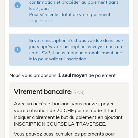
confirmation et procéder au paiement dans
info
les 7 jours:
Pour vérifier le statut de votre paiement:
cliquez-ici »
Si votre inscription n'est pas validée dans les 7
jours après votre inscription, envoyez nous un
info
email SVP; il nous manque probablement une
info pour valider l'inscription.
Nous vous proposons
1 seul moyen
de paiement:
Virement bancaire
(IBAN)
Avec un accès e-banking, vous pouvez payer
votre cotisation de 20 CHF par ce mode. Il faut
indiquer clairement le but du paiement en ajoutant
INSCRIPTION COURSE LA TRAVERSEE.
Vous pouvez aussi cumuler les paiements pour