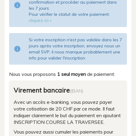
confirmation et procéder au paiement dans
info
les 7 jours:
Pour vérifier le statut de votre paiement:
cliquez-ici »
Si votre inscription n'est pas validée dans les 7
jours après votre inscription, envoyez nous un
info
email SVP; il nous manque probablement une
info pour valider l'inscription.
Nous vous proposons
1 seul moyen
de paiement:
Virement bancaire
(IBAN)
Avec un accès e-banking, vous pouvez payer
votre cotisation de 20 CHF par ce mode. Il faut
indiquer clairement le but du paiement en ajoutant
INSCRIPTION COURSE LA TRAVERSEE.
Vous pouvez aussi cumuler les paiements pour