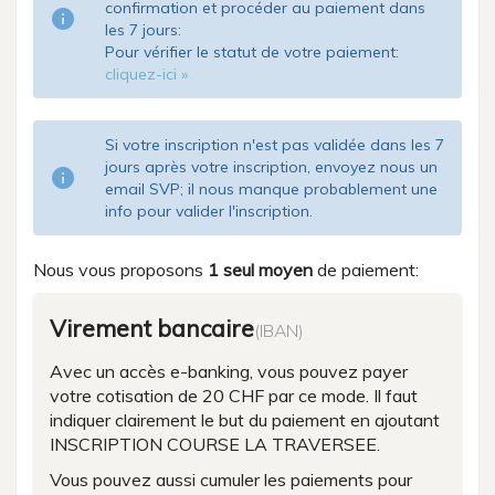
confirmation et procéder au paiement dans
info
les 7 jours:
Pour vérifier le statut de votre paiement:
cliquez-ici »
Si votre inscription n'est pas validée dans les 7
jours après votre inscription, envoyez nous un
info
email SVP; il nous manque probablement une
info pour valider l'inscription.
Nous vous proposons
1 seul moyen
de paiement:
Virement bancaire
(IBAN)
Avec un accès e-banking, vous pouvez payer
votre cotisation de 20 CHF par ce mode. Il faut
indiquer clairement le but du paiement en ajoutant
INSCRIPTION COURSE LA TRAVERSEE.
Vous pouvez aussi cumuler les paiements pour