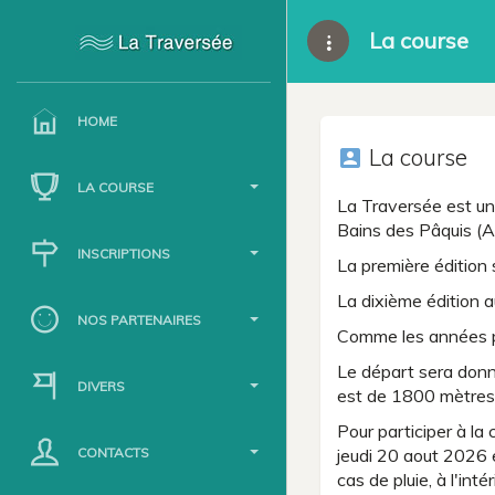
La course
HOME
La course
account_box
LA COURSE
La Traversée est un
Bains des Pâquis (A
INSCRIPTIONS
La première édition 
La dixième édition au
NOS PARTENAIRES
Comme les années p
Le départ sera donn
DIVERS
est de 1800 mètres 
Pour participer à la
CONTACTS
jeudi 20 aout 2026 
cas de pluie, à l'in