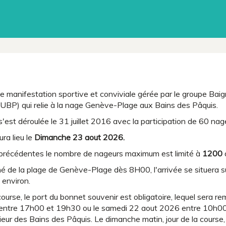
e manifestation sportive et conviviale gérée par le groupe Bai
UBP) qui relie à la nage Genève-Plage aux Bains des Pâquis.
s'est déroulée le 31 juillet 2016 avec la participation de 60 nag
ra lieu le
Dimanche 23 aout 2026.
récédentes le nombre de nageurs maximum est limité à
1200
é de la plage de Genève-Plage dès 8H00, l'arrivée se situera s
environ.
 course, le port du bonnet souvenir est obligatoire, lequel sera r
entre 17h00 et 19h30 ou le samedi 22 aout 2026 entre 10h00 
térieur des Bains des Pâquis. Le dimanche matin, jour de la cours