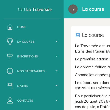
La course
HOME
La course
account_box
LA COURSE
La Traversée est un
Bains des Pâquis (A
INSCRIPTIONS
La première édition 
La dixième édition au
NOS PARTENAIRES
Comme les années p
Le départ sera donn
DIVERS
est de 1800 mètres 
Pour participer à la
CONTACTS
jeudi 20 aout 2026 
cas de pluie, à l'in