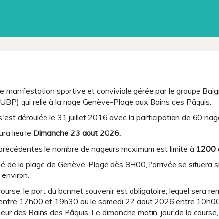
e manifestation sportive et conviviale gérée par le groupe Bai
UBP) qui relie à la nage Genève-Plage aux Bains des Pâquis.
s'est déroulée le 31 juillet 2016 avec la participation de 60 nag
ra lieu le
Dimanche 23 aout 2026.
récédentes le nombre de nageurs maximum est limité à
1200
é de la plage de Genève-Plage dès 8H00, l'arrivée se situera s
environ.
 course, le port du bonnet souvenir est obligatoire, lequel sera r
entre 17h00 et 19h30 ou le samedi 22 aout 2026 entre 10h00 
térieur des Bains des Pâquis. Le dimanche matin, jour de la cours