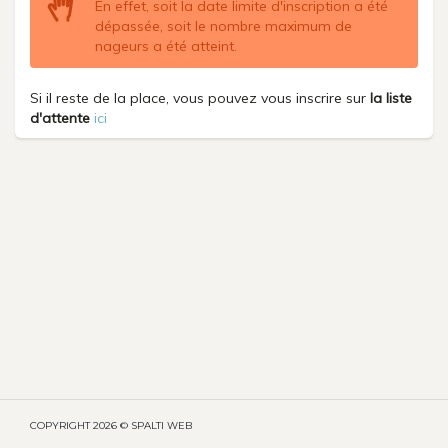
En effet, soit la date limite d'inscription a été
dépassée, soit le nombre maximum de
nageurs a été atteint.
Si il reste de la place, vous pouvez vous inscrire sur
la liste
d'attente
ici
COPYRIGHT
2026 © SPALTI WEB