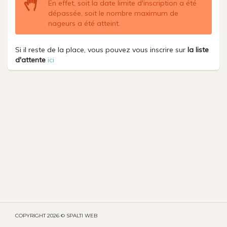
En effet, soit la date limite d'inscription a été
dépassée, soit le nombre maximum de
nageurs a été atteint.
Si il reste de la place, vous pouvez vous inscrire sur
la liste
d'attente
ici
COPYRIGHT
2026 © SPALTI WEB