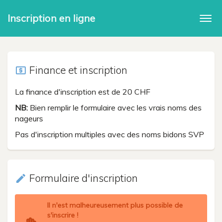
Inscription en ligne
Togg
navi
Finance et inscription
local_atm
La finance d'inscription est de 20 CHF
NB:
Bien remplir le formulaire avec les vrais noms des
nageurs
Pas d'inscription multiples avec des noms bidons SVP
Formulaire d'inscription
create
Il n'est malheureusement plus possible de
s'inscrire !