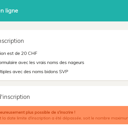
en ligne
nscription
ption est de 20 CHF
formulaire avec les vrais noms des nageurs
ultiples avec des noms bidons SVP
'inscription
heureusement plus possible de s'inscrire !
it la date limite d'inscription a été dépassée, soit le nombre maximu