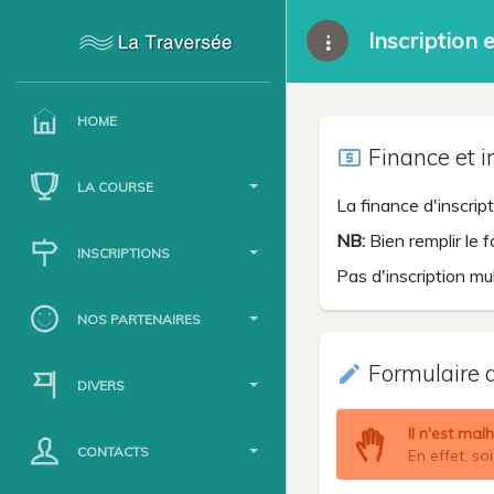
Inscription 
HOME
Finance et i
local_atm
LA COURSE
La finance d'inscri
NB:
Bien remplir le 
INSCRIPTIONS
Pas d'inscription m
NOS PARTENAIRES
Formulaire d
create
DIVERS
Il n'est mal
CONTACTS
En effet, so