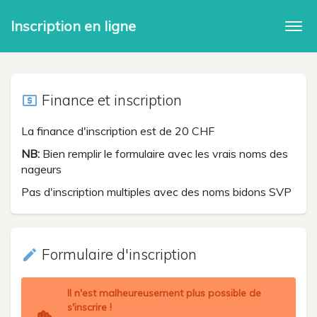
Inscription en ligne
Togg
navi
Finance et inscription
local_atm
La finance d'inscription est de 20 CHF
NB:
Bien remplir le formulaire avec les vrais noms des
nageurs
Pas d'inscription multiples avec des noms bidons SVP
Formulaire d'inscription
create
Il n'est malheureusement plus possible de
s'inscrire !