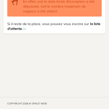
En effet, soit la date limite d'inscription a été
dépassée, soit le nombre maximum de
nageurs a été atteint.
Si il reste de la place, vous pouvez vous inscrire sur
la liste
d'attente
ici
COPYRIGHT
2026 © SPALTI WEB