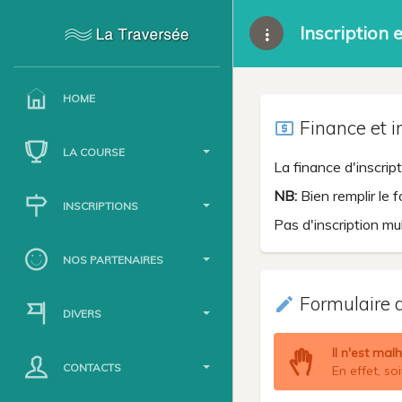
Inscription 
HOME
Finance et i
local_atm
LA COURSE
La finance d'inscri
NB:
Bien remplir le 
INSCRIPTIONS
Pas d'inscription m
NOS PARTENAIRES
Formulaire d
create
DIVERS
Il n'est mal
CONTACTS
En effet, so