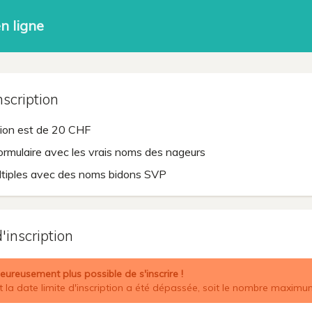
en ligne
nscription
ption est de 20 CHF
formulaire avec les vrais noms des nageurs
ultiples avec des noms bidons SVP
'inscription
heureusement plus possible de s'inscrire !
it la date limite d'inscription a été dépassée, soit le nombre maximu