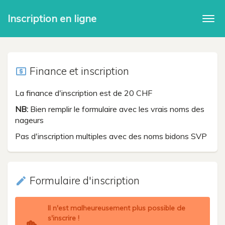
Inscription en ligne
Togg
navi
Finance et inscription
local_atm
La finance d'inscription est de 20 CHF
NB:
Bien remplir le formulaire avec les vrais noms des
nageurs
Pas d'inscription multiples avec des noms bidons SVP
Formulaire d'inscription
create
Il n'est malheureusement plus possible de
s'inscrire !