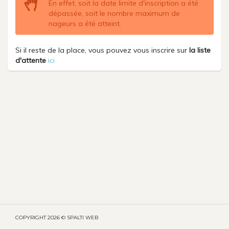
En effet, soit la date limite d'inscription a été
dépassée, soit le nombre maximum de
nageurs a été atteint.
Si il reste de la place, vous pouvez vous inscrire sur
la liste
d'attente
ici
COPYRIGHT
2026 © SPALTI WEB