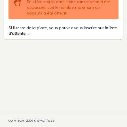
En effet, soit la date limite d'inscription a été
dépassée, soit le nombre maximum de
nageurs a été atteint.
Si il reste de la place, vous pouvez vous inscrire sur
la liste
d'attente
ici
COPYRIGHT
2026 © SPALTI WEB