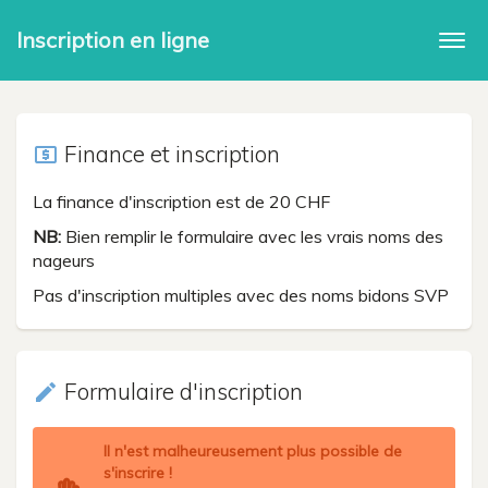
Inscription en ligne
Togg
navi
Finance et inscription
local_atm
La finance d'inscription est de 20 CHF
NB:
Bien remplir le formulaire avec les vrais noms des
nageurs
Pas d'inscription multiples avec des noms bidons SVP
Formulaire d'inscription
create
Il n'est malheureusement plus possible de
s'inscrire !