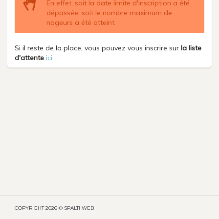
En effet, soit la date limite d'inscription a été
dépassée, soit le nombre maximum de
nageurs a été atteint.
Si il reste de la place, vous pouvez vous inscrire sur
la liste
d'attente
ici
COPYRIGHT
2026 © SPALTI WEB