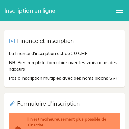
Inscription en ligne
Togg
navi
Finance et inscription
local_atm
La finance d'inscription est de 20 CHF
NB:
Bien remplir le formulaire avec les vrais noms des
nageurs
Pas d'inscription multiples avec des noms bidons SVP
Formulaire d'inscription
create
Il n'est malheureusement plus possible de
s'inscrire !