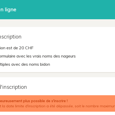
en ligne
nscription
ption est de 20 CHF
formulaire avec les vrais noms des nageurs
ultiples avec des noms bidon
'inscription
heureusement plus possible de s'inscrire !
it la date limite d'inscription a été dépassée, soit le nombre maximu