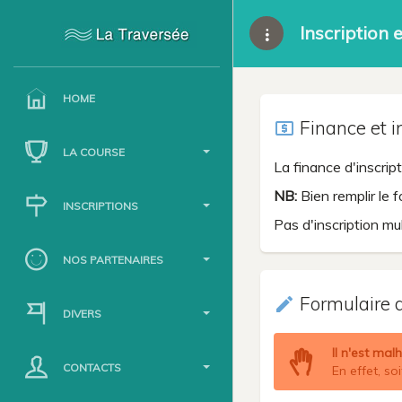
Inscription 
HOME
Finance et i
local_atm
LA COURSE
La finance d'inscri
NB:
Bien remplir le 
INSCRIPTIONS
Pas d'inscription m
NOS PARTENAIRES
Formulaire d
create
DIVERS
Il n'est mal
CONTACTS
En effet, so