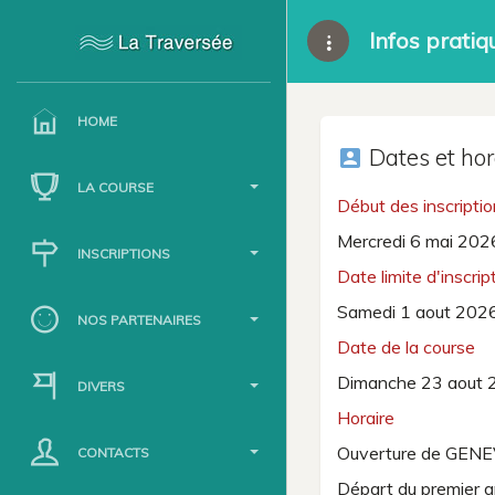
Infos pratiq
HOME
Dates et hor
account_box
LA COURSE
Début des inscripti
Mercredi 6 mai 202
INSCRIPTIONS
Date limite d'inscrip
Samedi 1 aout 202
NOS PARTENAIRES
Date de la course
Dimanche 23 aout 
DIVERS
Horaire
Ouverture de GEN
CONTACTS
Départ du premier 