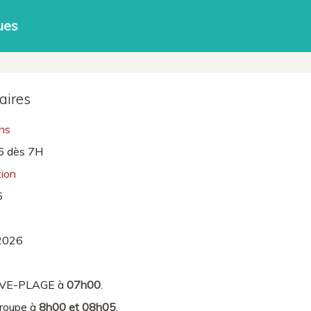
ues
aires
ons
6 dès 7H
tion
6
2026
EVE-PLAGE à
07h00
.
groupe à
8h00 et 08h05
.