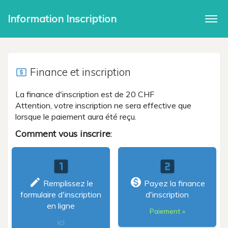
Information Inscription
Togg
navi
Finance et inscription
local_atm
La finance d'inscription est de 20 CHF
Attention, votre inscription ne sera effective que
lorsque le paiement aura été reçu.
Comment vous inscrire
:
looks_one
looks_two
create
monetization_on
Remplissez le
Payez la finance
formulaire d'inscription
d'inscription
en ligne
Paiement »
ici