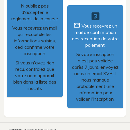
N'oubliez pas
d'accepter le
looks_3
règlement de la course
mail_outline
Vous recevrez un
Vous recevrez un mail
mail de confirmation
qui recapitule les
des reception de votre
informations saisies,
paiement.
ceci confirme votre
inscription
Si votre inscription
n'est pas validée
Si vous n'avez rien
après 7 jours, envoyez
recu, controlez que
nous un email SVP; il
votre nom apparait
nous manque
bien dans la liste des
probablement une
inscrits
information pour
valider l'inscription.