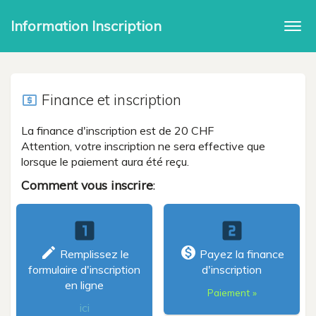
Information Inscription
Togg
navi
Finance et inscription
local_atm
La finance d'inscription est de 20 CHF
Attention, votre inscription ne sera effective que
lorsque le paiement aura été reçu.
Comment vous inscrire
:
looks_one
looks_two
create
monetization_on
Remplissez le
Payez la finance
formulaire d'inscription
d'inscription
en ligne
Paiement »
ici