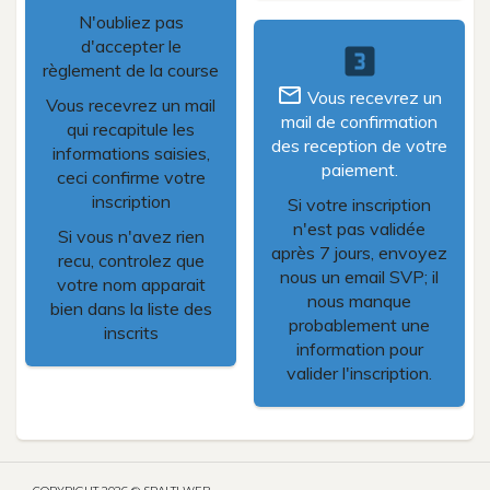
N'oubliez pas
d'accepter le
looks_3
règlement de la course
mail_outline
Vous recevrez un
Vous recevrez un mail
mail de confirmation
qui recapitule les
des reception de votre
informations saisies,
paiement.
ceci confirme votre
inscription
Si votre inscription
n'est pas validée
Si vous n'avez rien
après 7 jours, envoyez
recu, controlez que
nous un email SVP; il
votre nom apparait
nous manque
bien dans la liste des
probablement une
inscrits
information pour
valider l'inscription.