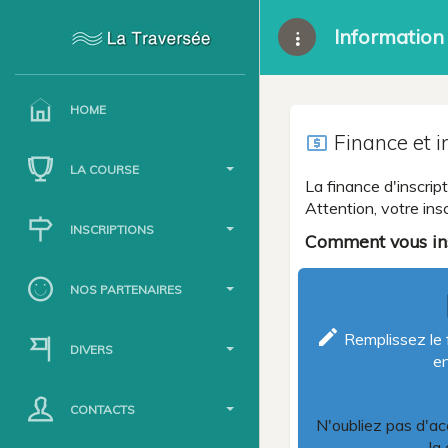
Information 
HOME
Finance et i
local_atm
LA COURSE
La finance d'inscri
Attention, votre ins
INSCRIPTIONS
Comment vous ins
NOS PARTENAIRES
l
create
Remplissez le f
DIVERS
en
CONTACTS
N'oubliez pas d'ac
la