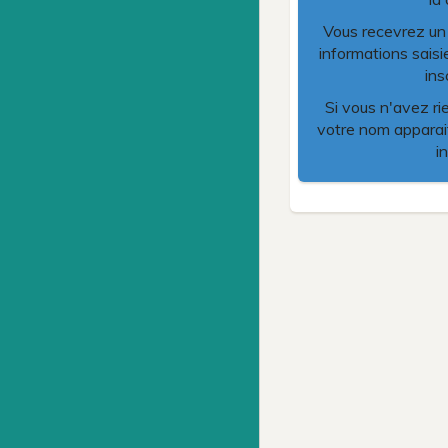
Vous recevrez un m
informations saisi
ins
Si vous n'avez ri
votre nom apparait
i