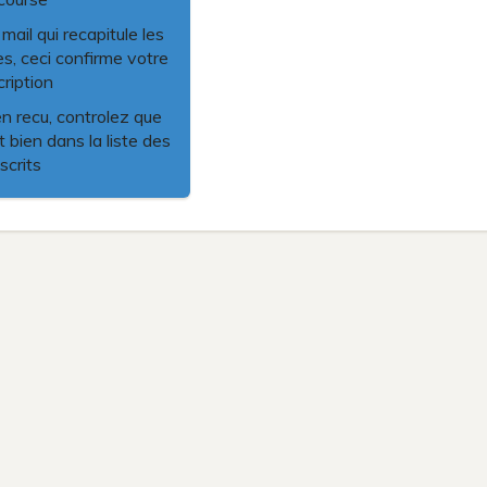
ail qui recapitule les
es, ceci confirme votre
cription
en recu, controlez que
 bien dans la liste des
nscrits