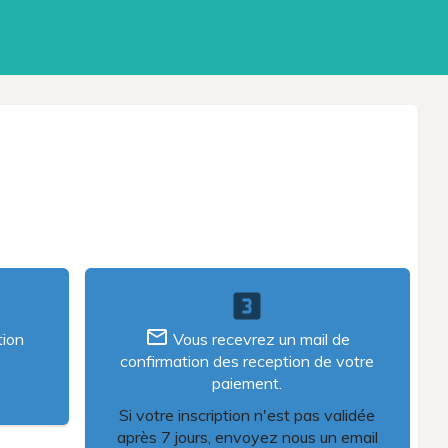
looks_3
mail_outline
tion
Vous recevrez un mail de
confirmation des reception de votre
paiement.
Si votre inscription n'est pas validée
après 7 jours, envoyez nous un email