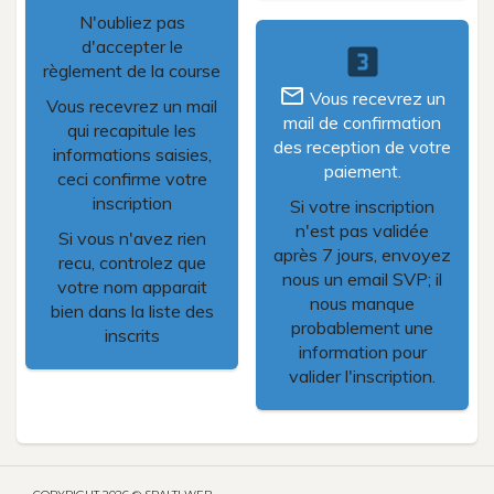
N'oubliez pas
d'accepter le
looks_3
règlement de la course
mail_outline
Vous recevrez un
Vous recevrez un mail
mail de confirmation
qui recapitule les
des reception de votre
informations saisies,
paiement.
ceci confirme votre
inscription
Si votre inscription
n'est pas validée
Si vous n'avez rien
après 7 jours, envoyez
recu, controlez que
nous un email SVP; il
votre nom apparait
nous manque
bien dans la liste des
probablement une
inscrits
information pour
valider l'inscription.