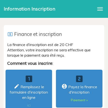
Information Inscription
Togg
navi
Finance et inscription
local_atm
La finance d'inscription est de 20 CHF
Attention, votre inscription ne sera effective que
lorsque le paiement aura été reçu.
Comment vous inscrire
:
looks_one
looks_two
create
monetization_on
Remplissez le
Payez la finance
formulaire d'inscription
d'inscription
en ligne
Paiement »
ici