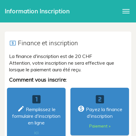
Information Inscription
Togg
navi
Finance et inscription
local_atm
La finance d'inscription est de 20 CHF
Attention, votre inscription ne sera effective que
lorsque le paiement aura été reçu.
Comment vous inscrire
:
looks_one
looks_two
create
monetization_on
Remplissez le
Payez la finance
formulaire d'inscription
d'inscription
en ligne
Paiement »
ici