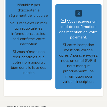
N'oubliez pas
d'accepter le
looks_3
règlement de la course
mail_outline
Vous recevrez un
Vous recevrez un mail
mail de confirmation
qui recapitule les
des reception de votre
informations saisies,
paiement.
ceci confirme votre
inscription
Si votre inscription
n'est pas validée
Si vous n'avez rien
après 7 jours, envoyez
recu, controlez que
nous un email SVP; il
votre nom apparait
nous manque
bien dans la liste des
probablement une
inscrits
information pour
valider l'inscription.