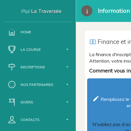
Information 
HOME
Finance et i
local_atm
LA COURSE
La finance d'inscri
Attention, votre ins
INSCRIPTIONS
Comment vous ins
NOS PARTENAIRES
l
create
Remplissez le f
DIVERS
en
CONTACTS
N'oubliez pas d'ac
la