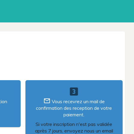
looks_3
mail_outline
tion
Vous recevrez un mail de
confirmation des reception de votre
paiement.
Si votre inscription n'est pas validée
après 7 jours, envoyez nous un email