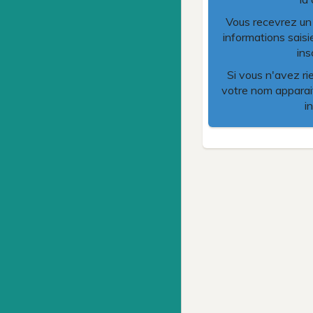
Vous recevrez un m
informations saisi
ins
Si vous n'avez ri
votre nom apparait
i