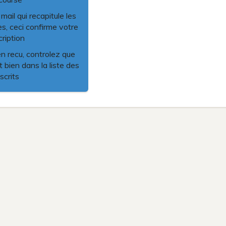
ail qui recapitule les
es, ceci confirme votre
cription
en recu, controlez que
 bien dans la liste des
nscrits