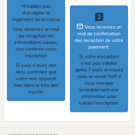
N'oubliez pas
d'accepter le
looks_3
règlement de la course
mail_outline
Vous recevrez un
Vous recevrez un mail
mail de confirmation
qui recapitule les
des reception de votre
informations saisies,
paiement.
ceci confirme votre
inscription
Si votre inscription
n'est pas validée
Si vous n'avez rien
après 7 jours, envoyez
recu, controlez que
nous un email SVP; il
votre nom apparait
nous manque
bien dans la liste des
probablement une
inscrits
information pour
valider l'inscription.