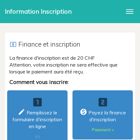
Information Inscription
Togg
navi
Finance et inscription
local_atm
La finance d'inscription est de 20 CHF
Attention, votre inscription ne sera effective que
lorsque le paiement aura été reçu.
Comment vous inscrire
:
looks_one
looks_two
create
monetization_on
Remplissez le
Payez la finance
formulaire d'inscription
d'inscription
en ligne
Paiement »
ici