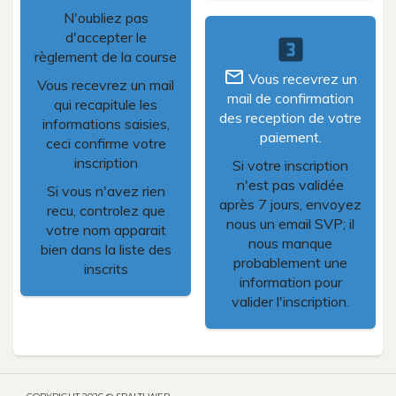
N'oubliez pas
d'accepter le
looks_3
règlement de la course
mail_outline
Vous recevrez un
Vous recevrez un mail
mail de confirmation
qui recapitule les
des reception de votre
informations saisies,
paiement.
ceci confirme votre
inscription
Si votre inscription
n'est pas validée
Si vous n'avez rien
après 7 jours, envoyez
recu, controlez que
nous un email SVP; il
votre nom apparait
nous manque
bien dans la liste des
probablement une
inscrits
information pour
valider l'inscription.