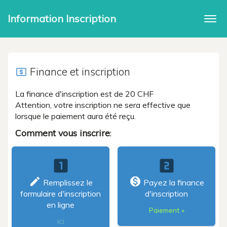
Information Inscription
Togg
navi
Finance et inscription
local_atm
La finance d'inscription est de 20 CHF
Attention, votre inscription ne sera effective que
lorsque le paiement aura été reçu.
Comment vous inscrire
:
looks_one
looks_two
create
monetization_on
Remplissez le
Payez la finance
formulaire d'inscription
d'inscription
en ligne
Paiement »
ici