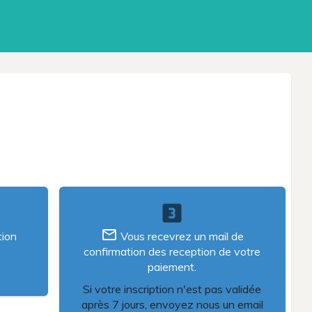
looks_3
mail_outline
tion
Vous recevrez un mail de
confirmation des reception de votre
paiement.
Si votre inscription n'est pas validée
après 7 jours, envoyez nous un email