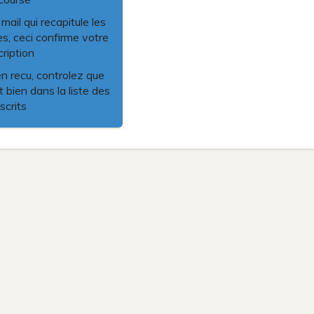
ail qui recapitule les
es, ceci confirme votre
cription
en recu, controlez que
 bien dans la liste des
nscrits