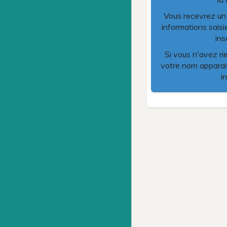
Vous recevrez un m
informations saisi
ins
Si vous n'avez ri
votre nom apparait
i