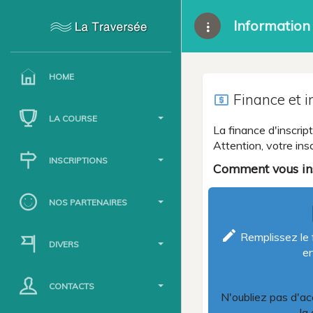
Information 
HOME
Finance et i
local_atm
LA COURSE
La finance d'inscri
Attention, votre ins
INSCRIPTIONS
Comment vous ins
NOS PARTENAIRES
l
create
Remplissez le f
DIVERS
en
CONTACTS
N'oubliez pas d'ac
la