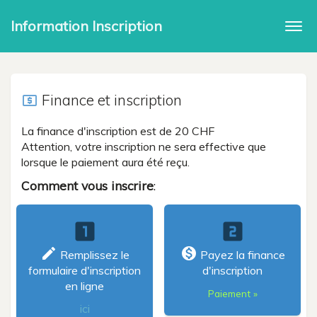
Information Inscription
Togg
navi
Finance et inscription
local_atm
La finance d'inscription est de 20 CHF
Attention, votre inscription ne sera effective que
lorsque le paiement aura été reçu.
Comment vous inscrire
:
looks_one
looks_two
create
monetization_on
Remplissez le
Payez la finance
formulaire d'inscription
d'inscription
en ligne
Paiement »
ici