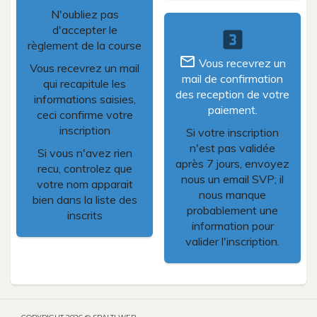
N'oubliez pas
d'accepter le
looks_3
règlement de la course
mail_outline
Vous recevrez un
Vous recevrez un mail
mail de confirmation
qui recapitule les
des reception de votre
informations saisies,
paiement.
ceci confirme votre
inscription
Si votre inscription
n'est pas validée
Si vous n'avez rien
après 7 jours, envoyez
recu, controlez que
nous un email SVP; il
votre nom apparait
nous manque
bien dans la liste des
probablement une
inscrits
information pour
valider l'inscription.