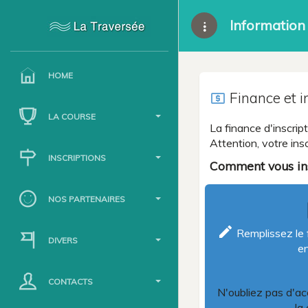
Information 
HOME
Finance et i
local_atm
LA COURSE
La finance d'inscri
Attention, votre ins
INSCRIPTIONS
Comment vous ins
NOS PARTENAIRES
l
create
Remplissez le f
DIVERS
en
CONTACTS
N'oubliez pas d'ac
la