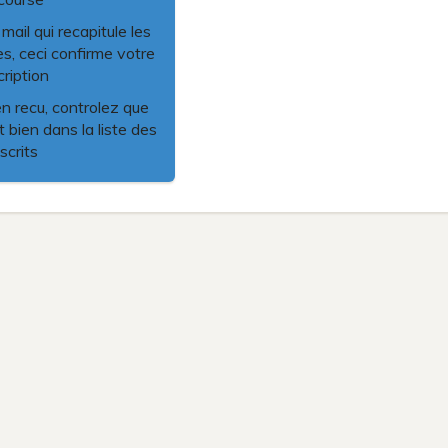
ail qui recapitule les
es, ceci confirme votre
cription
en recu, controlez que
 bien dans la liste des
nscrits