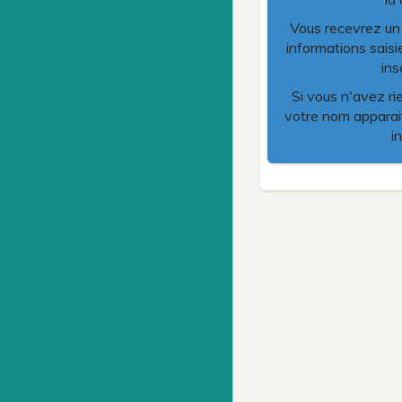
Vous recevrez un m
informations saisi
ins
Si vous n'avez ri
votre nom apparait
i