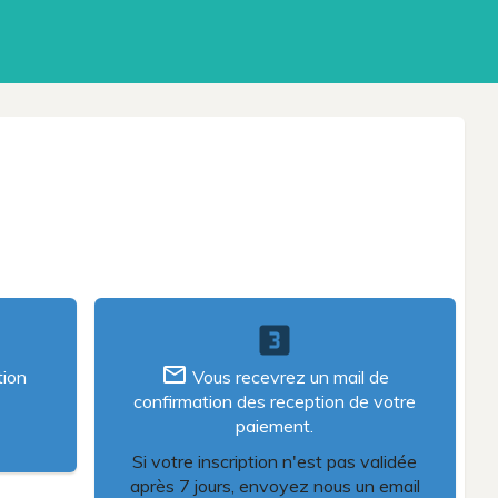
looks_3
mail_outline
tion
Vous recevrez un mail de
confirmation des reception de votre
paiement.
Si votre inscription n'est pas validée
après 7 jours, envoyez nous un email