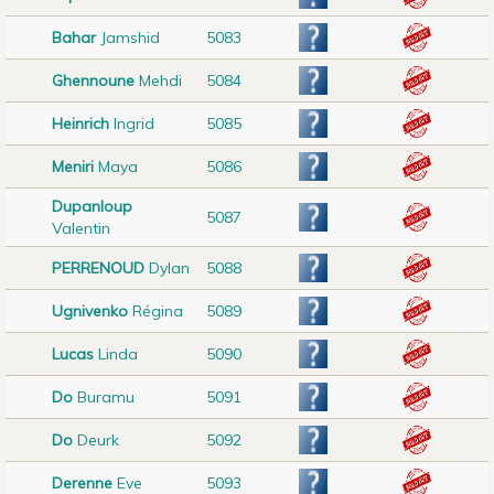
Bahar
Jamshid
5083
Ghennoune
Mehdi
5084
Heinrich
Ingrid
5085
Meniri
Maya
5086
Dupanloup
5087
Valentin
PERRENOUD
Dylan
5088
Ugnivenko
Régina
5089
Lucas
Linda
5090
Do
Buramu
5091
Do
Deurk
5092
Derenne
Eve
5093