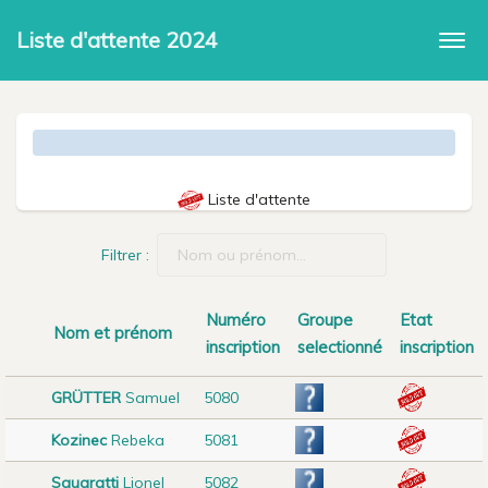
Liste d'attente 2024
Togg
navi
Liste d'attente
Filtrer :
Numéro
Groupe
Etat
Nom et prénom
inscription
selectionné
inscription
GRÜTTER
Samuel
5080
Kozinec
Rebeka
5081
Squaratti
Lionel
5082