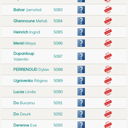
Bahar
Jamshid
5083
Ghennoune
Mehdi
5084
Heinrich
Ingrid
5085
Meniri
Maya
5086
Dupanloup
5087
Valentin
PERRENOUD
Dylan
5088
Ugnivenko
Régina
5089
Lucas
Linda
5090
Do
Buramu
5091
Do
Deurk
5092
Derenne
Eve
5093