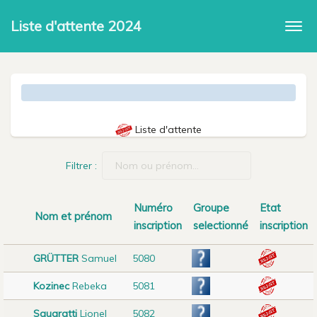
Liste d'attente 2024
Togg
navi
Liste d'attente
Filtrer :
Numéro
Groupe
Etat
Nom et prénom
inscription
selectionné
inscription
GRÜTTER
Samuel
5080
Kozinec
Rebeka
5081
Squaratti
Lionel
5082