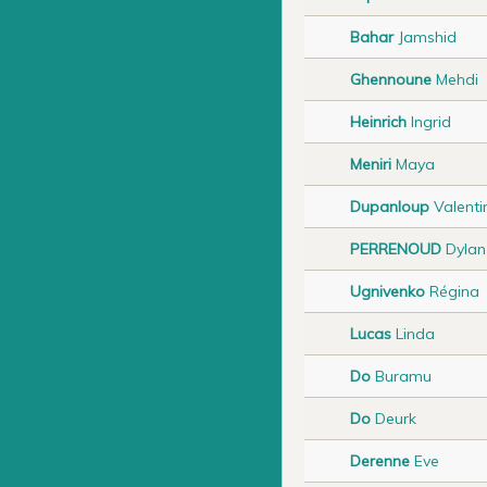
Bahar
Jamshid
Ghennoune
Mehdi
Heinrich
Ingrid
Meniri
Maya
Dupanloup
Valenti
PERRENOUD
Dylan
Ugnivenko
Régina
Lucas
Linda
Do
Buramu
Do
Deurk
Derenne
Eve