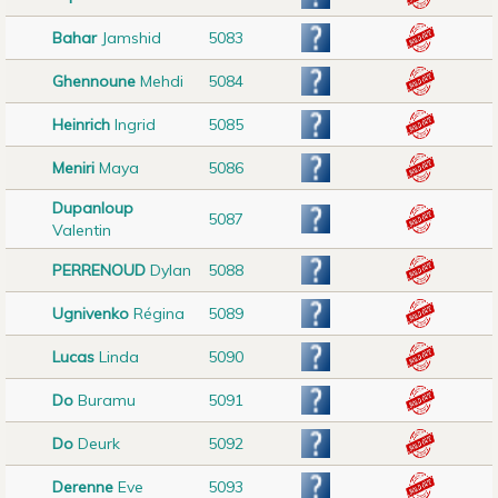
Bahar
Jamshid
5083
Ghennoune
Mehdi
5084
Heinrich
Ingrid
5085
Meniri
Maya
5086
Dupanloup
5087
Valentin
PERRENOUD
Dylan
5088
Ugnivenko
Régina
5089
Lucas
Linda
5090
Do
Buramu
5091
Do
Deurk
5092
Derenne
Eve
5093