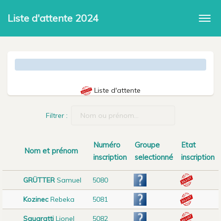
Liste d'attente 2024
Togg
navi
Liste d'attente
Filtrer :
Numéro
Groupe
Etat
Nom et prénom
inscription
selectionné
inscription
GRÜTTER
Samuel
5080
Kozinec
Rebeka
5081
Squaratti
Lionel
5082