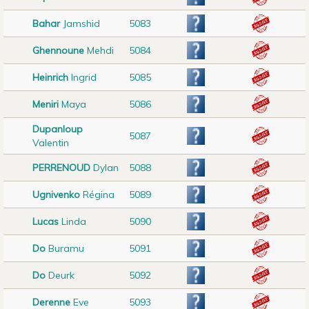
Bahar
Jamshid
5083
Ghennoune
Mehdi
5084
Heinrich
Ingrid
5085
Meniri
Maya
5086
Dupanloup
5087
Valentin
PERRENOUD
Dylan
5088
Ugnivenko
Régina
5089
Lucas
Linda
5090
Do
Buramu
5091
Do
Deurk
5092
Derenne
Eve
5093