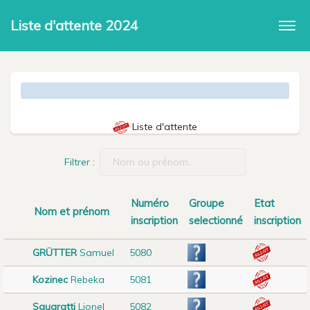
Liste d'attente 2024
Togg
navi
Liste d'attente
Filtrer :
Numéro
Groupe
Etat
Nom et prénom
inscription
selectionné
inscription
GRÜTTER
Samuel
5080
Kozinec
Rebeka
5081
Squaratti
Lionel
5082