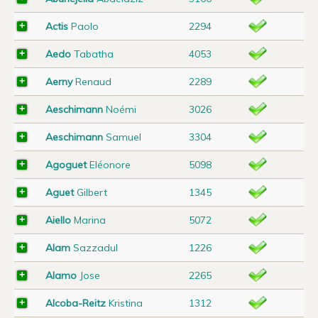
Actis
Paolo
2294
Aedo
Tabatha
4053
Aerny
Renaud
2289
Aeschimann
Noémi
3026
Aeschimann
Samuel
3304
Agoguet
Eléonore
5098
Aguet
Gilbert
1345
Aiello
Marina
5072
Alam
Sazzadul
1226
Alamo
Jose
2265
Alcoba-Reitz
Kristina
1312