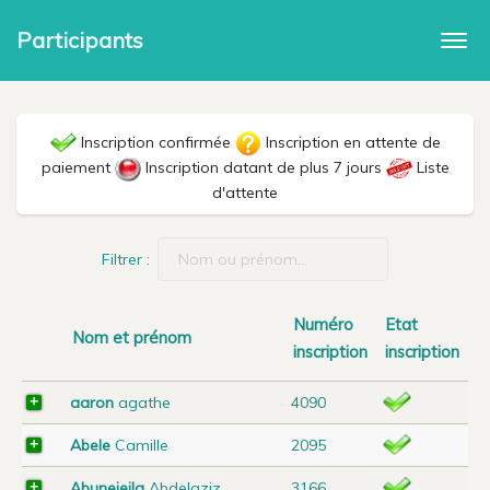
Participants
Togg
navi
Inscription confirmée
Inscription en attente de
paiement
Inscription datant de plus 7 jours
Liste
d'attente
Filtrer :
Numéro
Etat
Nom et prénom
inscription
inscription
aaron
agathe
4090
Abele
Camille
2095
Abunejeila
Abdelaziz
3166