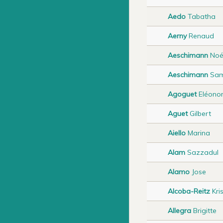
Aedo
Tabatha
Aerny
Renaud
Aeschimann
Noé
Aeschimann
Sam
Agoguet
Eléono
Aguet
Gilbert
Aiello
Marina
Alam
Sazzadul
Alamo
Jose
Alcoba-Reitz
Kris
Allegra
Brigitte