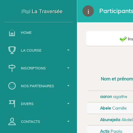
Participant
HOME
Ins
LA COURSE
INSCRIPTIONS
Nom et prénom
NOS PARTENAIRES
aaron
agathe
DIVERS
Abele
Camille
Abunejeila
Abdel
CONTACTS
Actis
Paolo