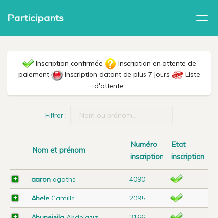
Participants
Togg
navi
Inscription confirmée
Inscription en attente de
paiement
Inscription datant de plus 7 jours
Liste
d'attente
Filtrer :
Numéro
Etat
Nom et prénom
inscription
inscription
aaron
agathe
4090
Abele
Camille
2095
Abunejeila
Abdelaziz
3166