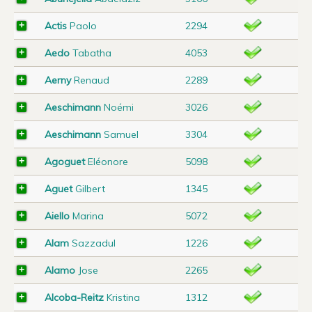
Actis
Paolo
2294
Aedo
Tabatha
4053
Aerny
Renaud
2289
Aeschimann
Noémi
3026
Aeschimann
Samuel
3304
Agoguet
Eléonore
5098
Aguet
Gilbert
1345
Aiello
Marina
5072
Alam
Sazzadul
1226
Alamo
Jose
2265
Alcoba-Reitz
Kristina
1312