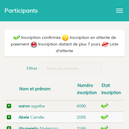
Participants
Togg
navi
Inscription confirmée
Inscription en attente de
paiement
Inscription datant de plus 7 jours
Liste
d'attente
Filtrer :
Numéro
Etat
Nom et prénom
inscription
inscription
aaron
agathe
4090
Abele
Camille
2095
Abunejeila
Abdelaziz
3166