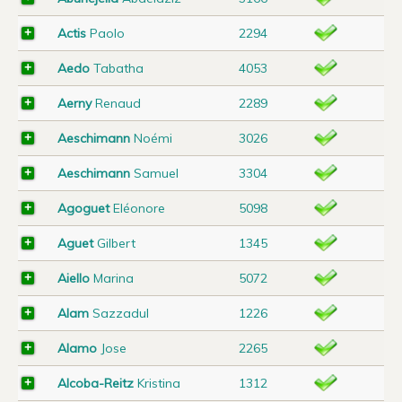
Actis
Paolo
2294
Aedo
Tabatha
4053
Aerny
Renaud
2289
Aeschimann
Noémi
3026
Aeschimann
Samuel
3304
Agoguet
Eléonore
5098
Aguet
Gilbert
1345
Aiello
Marina
5072
Alam
Sazzadul
1226
Alamo
Jose
2265
Alcoba-Reitz
Kristina
1312