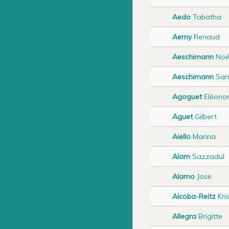
Aedo
Tabatha
Aerny
Renaud
Aeschimann
Noé
Aeschimann
Sam
Agoguet
Eléono
Aguet
Gilbert
Aiello
Marina
Alam
Sazzadul
Alamo
Jose
Alcoba-Reitz
Kris
Allegra
Brigitte